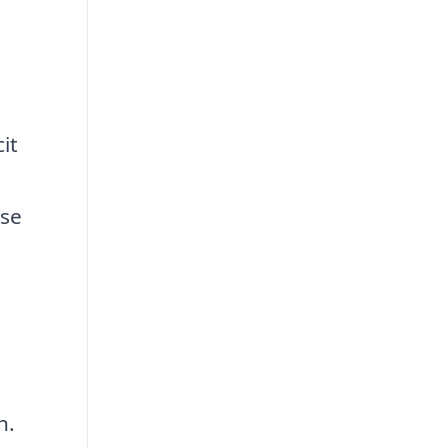
e
it
lse
n.