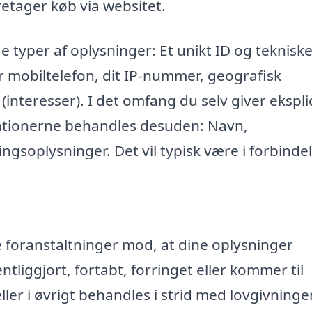
retager køb via websitet.
e typer af oplysninger: Et unikt ID og teknisk
r mobiltelefon, dit IP-nummer, geografisk
 (interesser). I det omfang du selv giver eksplic
mationerne behandles desuden: Navn,
ngsoplysninger. Det vil typisk være i forbinde
ke foranstaltninger mod, at dine oplysninger
entliggjort, fortabt, forringet eller kommer til
r i øvrigt behandles i strid med lovgivninge