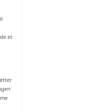
il
nde et
letter
ingen
amme