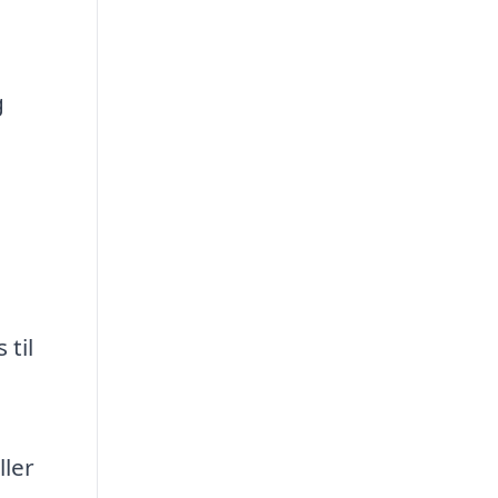
g
 til
ller