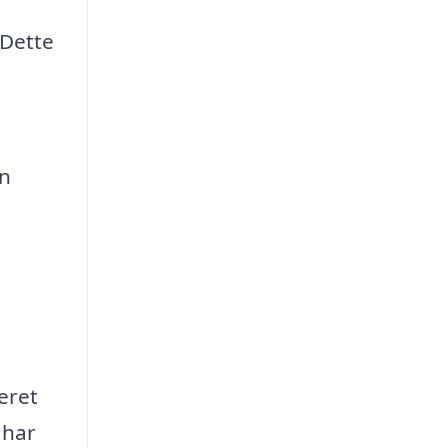
 Dette
en
eret
 har